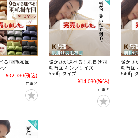
選べる!羽毛布団
暖かさが選べる！肌掛け羽
暖かさ
ング
毛布団 キングサイズ
毛布団
550fpタイプ
640f
¥32,780
(税込)
¥14,080
(税込)
在庫 ×
在庫 ×