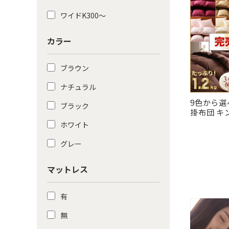
ワイドK300〜
カラー
ブラウン
ナチュラル
9色から
ブラック
掛布団 キ
ホワイト
グレー
マットレス
有
無