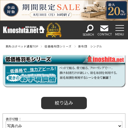
跳ね上げベッド通販TOP
低価格布団シリーズ
掛布団 シングル
絞り込み
表示切替：