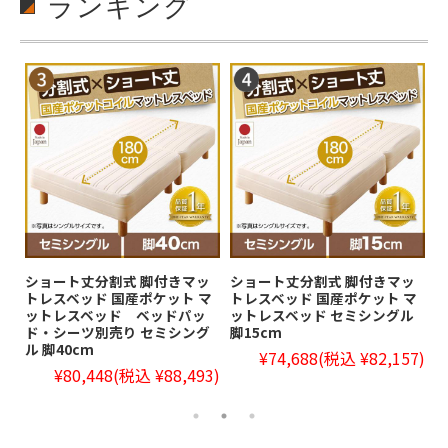
ランキング
ッ
国産ポケットマットレスベッド
コンパクトマットレス 高通気
シ
マ
【Waza】ワザ 分割タイプ セ
性薄型ボンネルコイル セミシ
ト
ル
ミシングル 脚22cm
ングル レギュラー丈 厚さ
ッ
11cm
脚
¥74,688
(税込 ¥82,157)
7)
¥9,408
(税込 ¥10,349)