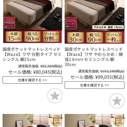
国産ポケットマットレスベッド
国産ポケットマットレスベッド
【Waza】ワザ 分割タイプ セミ
【Waza】ワザ やわらかめ：線
シングル 脚15cm
径1.6ｍｍ セミシングル 脚
30cm
通常販売価格:
¥83,380
(税込)
セール価格:
¥80,045
(税込)
通常販売価格:
¥103,180
(税込)
セール価格:
¥99,053
(税込)
在庫を確認する
在庫を確認する