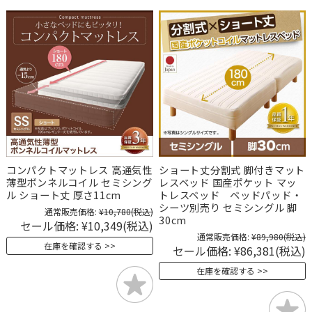
コンパクトマットレス 高通気性
ショート丈分割式 脚付きマット
薄型ボンネルコイル セミシング
レスベッド 国産ポケット マッ
ル ショート丈 厚さ11cm
トレスベッド ベッドパッド・
シーツ別売り セミシングル 脚
通常販売価格:
¥10,780
(税込)
30cm
セール価格:
¥10,349
(税込)
通常販売価格:
¥89,980
(税込)
在庫を確認する
セール価格:
¥86,381
(税込)
在庫を確認する