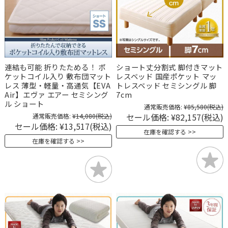
連結も可能 折りたためる！ ポ
ショート丈分割式 脚付きマット
ケットコイル入り 敷布団マット
レスベッド 国産ポケット マッ
レス 薄型・軽量・高通気【EVA
トレスベッド セミシングル 脚
Air】エヴァ エアー セミシング
7cm
ル ショート
通常販売価格:
¥85,580
(税込)
セール価格:
¥82,157
(税込)
通常販売価格:
¥14,080
(税込)
セール価格:
¥13,517
(税込)
在庫を確認する
在庫を確認する