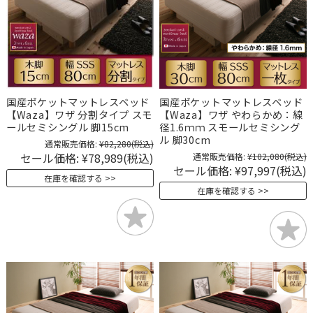
国産ポケットマットレスベッド
国産ポケットマットレスベッド
【Waza】ワザ 分割タイプ スモ
【Waza】ワザ やわらかめ：線
ールセミシングル 脚15cm
径1.6ｍｍ スモールセミシング
ル 脚30cm
通常販売価格:
¥82,280
(税込)
セール価格:
¥78,989
(税込)
通常販売価格:
¥102,080
(税込)
セール価格:
¥97,997
(税込)
在庫を確認する
在庫を確認する