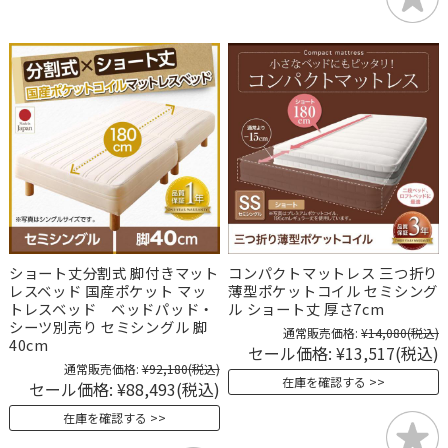
ショート丈分割式 脚付きマット
コンパクトマットレス 三つ折り
レスベッド 国産ポケット マッ
薄型ポケットコイル セミシング
トレスベッド ベッドパッド・
ル ショート丈 厚さ7cm
シーツ別売り セミシングル 脚
通常販売価格:
¥14,080
(税込)
40cm
セール価格:
¥13,517
(税込)
通常販売価格:
¥92,180
(税込)
在庫を確認する
セール価格:
¥88,493
(税込)
在庫を確認する