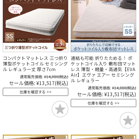
コンパクトマットレス 三つ折り
連結も可能 折りたためる！ ポ
薄型ポケットコイル セミシング
ケットコイル入り 敷布団マット
ル レギュラー丈 厚さ7cm
レス 薄型・軽量・高通気【EVA
Air】エヴァ エアー セミシング
通常販売価格:
¥14,080
(税込)
ル レギュラー
セール価格:
¥13,517
(税込)
通常販売価格:
¥14,080
(税込)
在庫を確認する
セール価格:
¥13,517
(税込)
在庫を確認する