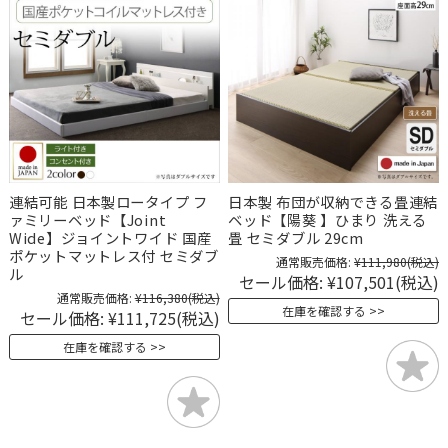
連結可能 日本製ロータイプ フ
日本製 布団が収納できる畳連結
ァミリーベッド【Joint
ベッド【陽葵 】ひまり 洗える
Wide】ジョイントワイド 国産
畳 セミダブル 29cm
ポケットマットレス付 セミダブ
通常販売価格:
¥111,980
(税込)
ル
セール価格:
¥107,501
(税込)
通常販売価格:
¥116,380
(税込)
在庫を確認する
セール価格:
¥111,725
(税込)
在庫を確認する