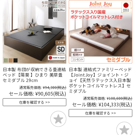
日本製 布団が収納できる畳連結
日本製 連結式ファミリーベッド
ベッド【陽葵 】ひまり 美草畳
【JointJoy】ジョイント・ジ
セミダブル 29cm
ョイ【天然ラテックス入日本製
ポケットコイルマットレス】セ
通常販売価格:
¥94,380
(税込)
ミダブル
セール価格:
¥90,605
(税込)
通常販売価格:
¥108,680
(税込)
在庫を確認する
セール価格:
¥104,333
(税込)
在庫を確認する