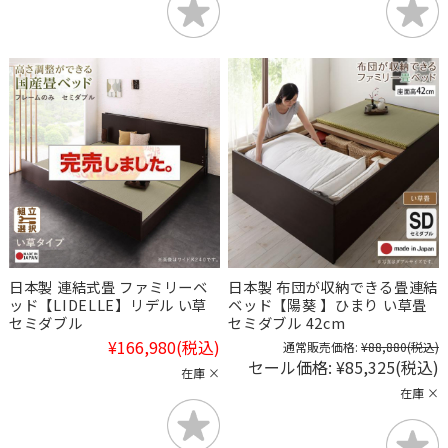
日本製 連結式畳 ファミリーベ
日本製 布団が収納できる畳連結
ッド【LIDELLE】リデル い草
ベッド【陽葵 】ひまり い草畳
セミダブル
セミダブル 42cm
¥166,980
(税込)
通常販売価格:
¥88,880
(税込)
セール価格:
¥85,325
(税込)
在庫 ×
在庫 ×