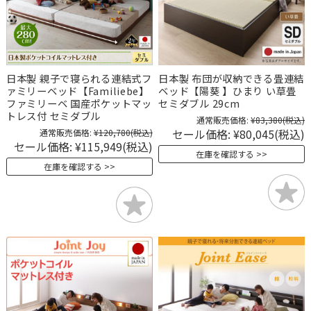
日本製 親子で寝られる連結式フ
日本製 布団が収納できる畳連結
ァミリーベッド【Familiebe】
ベッド【陽葵 】ひまり い草畳
ファミリーベ 国産ポケットマッ
セミダブル 29cm
トレス付 セミダブル
通常販売価格:
¥83,380
(税込)
セール価格:
¥80,045
(税込)
通常販売価格:
¥120,780
(税込)
セール価格:
¥115,949
(税込)
在庫を確認する
在庫を確認する