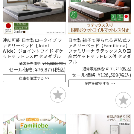
連結可能 日本製ロータイプ フ
日本製 親子で寝られる連結式フ
ァミリーベッド【Joint
ァミリーベッド【Familiena】
Wide】ジョイントワイド ポケ
ファミリーナ ラテックス入り国
ットマットレス付 セミダブル
産ポケットマットレス付 セミダ
ブル
通常販売価格:
¥80,080
(税込)
セール価格:
¥76,877
(税込)
通常販売価格:
¥131,780
(税込)
セール価格:
¥126,509
(税込)
在庫を確認する
在庫を確認する