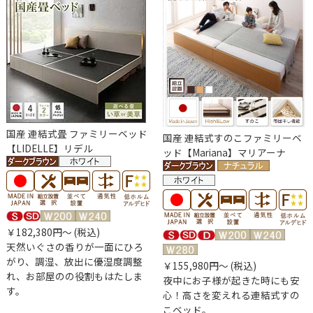
国産 連結式畳 ファミリーベッド
国産 連結式すのこファミリーベ
【LIDELLE】リデル
ッド【Mariana】マリアーナ
￥182,380円～ (税込)
天然いぐさの香りが一面にひろ
がり、調湿、放出に優湿度調整
￥155,980円～ (税込)
れ、お部屋のの役割もはたしま
夜中にお子様が起きた時にも安
す。
心！高さを変えれる連結式すの
こベッド。