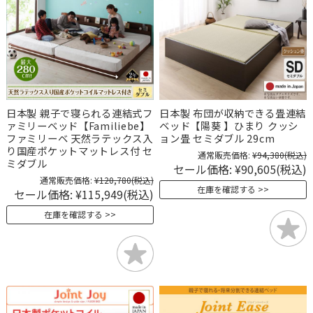
日本製 親子で寝られる連結式フ
日本製 布団が収納できる畳連結
ァミリーベッド【Familiebe】
ベッド【陽葵 】ひまり クッシ
ファミリーベ 天然ラテックス入
ョン畳 セミダブル 29cm
り国産ポケットマットレス付 セ
通常販売価格:
¥94,380
(税込)
ミダブル
セール価格:
¥90,605
(税込)
通常販売価格:
¥120,780
(税込)
在庫を確認する
セール価格:
¥115,949
(税込)
在庫を確認する