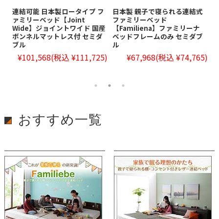
リ
連結可能 日本製ロータイプ フ
日本製 親子で寝られる連結式
日
アー
ァミリーベッド【Joint
ファミリーベッド
ー
ダ
Wide】ジョイントワイド 国産
【Familiena】ファミリーナ
ナ
ボンネルマットレス付 セミダ
ベッドフレームのみ セミダブ
ト
ブル
ル
7)
¥101,568
(税込 ¥111,725)
¥67,968
(税込 ¥74,765)
おすすめ一覧