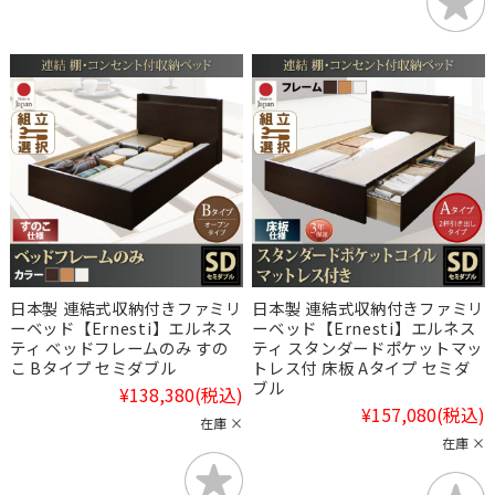
日本製 連結式収納付きファミリ
日本製 連結式収納付きファミリ
ーベッド【Ernesti】エルネス
ーベッド【Ernesti】エルネス
ティ ベッドフレームのみ すの
ティ スタンダードポケットマッ
こ Bタイプ セミダブル
トレス付 床板 Aタイプ セミダ
ブル
¥138,380
(税込)
¥157,080
(税込)
在庫 ×
在庫 ×