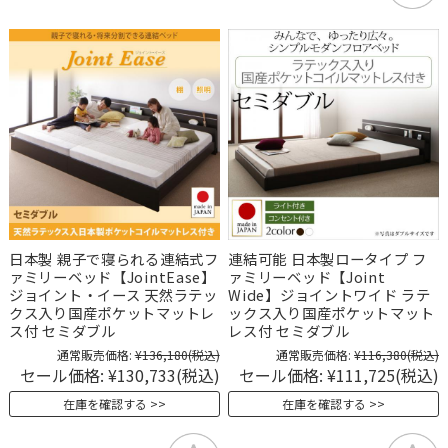
日本製 親子で寝られる連結式フ
連結可能 日本製ロータイプ フ
ァミリーベッド【JointEase】
ァミリーベッド【Joint
ジョイント・イース 天然ラテッ
Wide】ジョイントワイド ラテ
クス入り国産ポケットマットレ
ックス入り国産ポケットマット
ス付 セミダブル
レス付 セミダブル
通常販売価格:
¥136,180
(税込)
通常販売価格:
¥116,380
(税込)
セール価格:
¥130,733
(税込)
セール価格:
¥111,725
(税込)
在庫を確認する
在庫を確認する