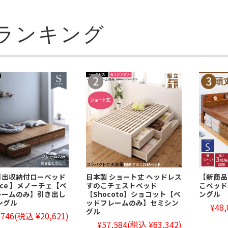
ランキング
引出収納付ローベッド
日本製 ショート丈 ヘッドレス
【新商品
oce 】メノーチェ【ベ
すのこチェストベッド
こベッド
レームのみ】引き出し
【Shocoto】ショコット【ベ
ングル
ングル
ッドフレームのみ】セミシン
¥48,
グル
,746
(税込 ¥20,621)
¥57,584
(税込 ¥63,342)