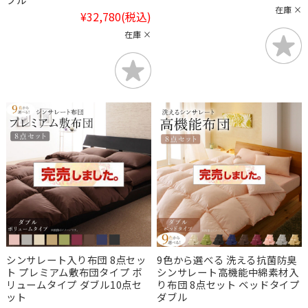
在庫 ×
¥32,780
(税込)
在庫 ×
シンサレート入り布団 8点セッ
9色から選べる 洗える抗菌防臭
ト プレミアム敷布団タイプ ボ
シンサレート高機能中綿素材入
リュームタイプ ダブル10点セ
り布団 8点セット ベッドタイプ
ット
ダブル