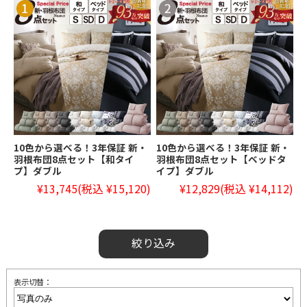
10色から選べる！3年保証 新・
10色から選べる！3年保証 新・
羽根布団8点セット【和タイ
羽根布団8点セット【ベッドタ
プ】ダブル
イプ】ダブル
¥13,745
(税込 ¥15,120)
¥12,829
(税込 ¥14,112)
絞り込み
表示切替：