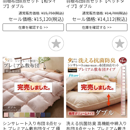
羽根布団8点セット【和タイ
羽根布団8点セット【ベッドタ
プ】ダブル
イプ】ダブル
通常販売価格:
¥15,750
(税込)
通常販売価格:
¥14,700
(税込)
セール価格:
¥15,120
(税込)
セール価格:
¥14,112
(税込)
在庫を確認する
在庫を確認する
シンサレート入り布団 8点セッ
洗える抗菌防臭 高機能中綿入り
ト プレミアム敷布団タイプ 極
布団 8点セット プレミアム敷き