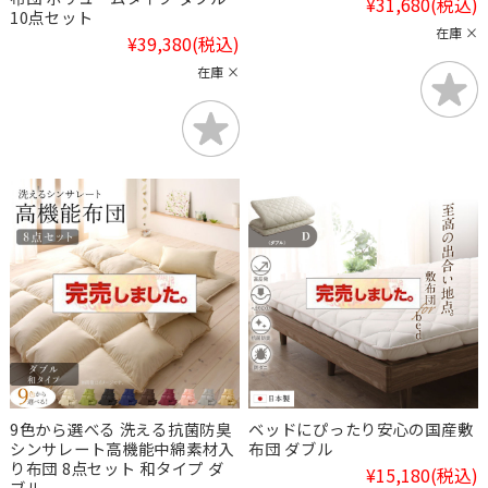
¥31,680
(税込)
10点セット
在庫 ×
¥39,380
(税込)
在庫 ×
9色から選べる 洗える抗菌防臭
ベッドにぴったり安心の国産敷
シンサレート高機能中綿素材入
布団 ダブル
り布団 8点セット 和タイプ ダ
¥15,180
(税込)
ブル