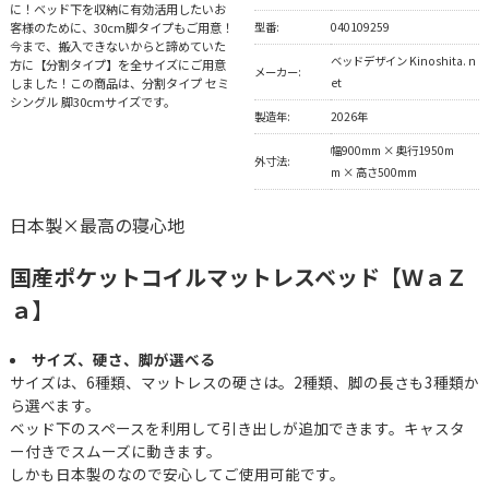
に！ベッド下を収納に有効活用したいお
客様のために、30cm脚タイプもご用意！
型番:
040109259
今まで、搬入できないからと諦めていた
ベッドデザイン Kinoshita. n
方に【分割タイプ】を全サイズにご用意
メーカー:
しました！この商品は、分割タイプ セミ
et
シングル 脚30cmサイズです。
製造年:
2026年
幅900mm × 奥行1950m
外寸法:
m × 高さ500mm
日本製×最高の寝心地
国産ポケットコイルマットレスベッド【ＷａＺ
ａ】
サイズ、硬さ、脚が選べる
サイズは、6種類、マットレスの硬さは。2種類、脚の長さも3種類か
ら選べます。
ベッド下のスペースを利用して引き出しが追加できます。キャスタ
ー付きでスムーズに動きます。
しかも日本製のなので安心してご使用可能です。