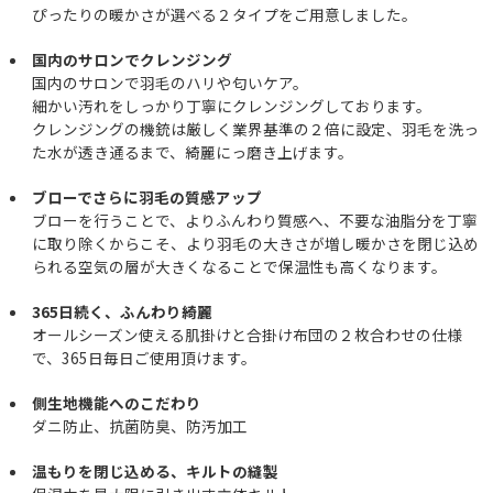
ぴったりの暖かさが選べる２タイプをご用意しました。
国内のサロンでクレンジング
国内のサロンで羽毛のハリや匂いケア。
細かい汚れをしっかり丁寧にクレンジングしております。
クレンジングの機銃は厳しく業界基準の２倍に設定、羽毛を洗っ
た水が透き通るまで、綺麗にっ磨き上げます。
ブローでさらに羽毛の質感アップ
ブローを行うことで、よりふんわり質感へ、不要な油脂分を丁寧
に取り除くからこそ、より羽毛の大きさが増し暖かさを閉じ込め
られる空気の層が大きくなることで保温性も高くなります。
365日続く、ふんわり綺麗
オールシーズン使える肌掛けと合掛け布団の２枚合わせの仕様
で、365日毎日ご使用頂けます。
側生地機能へのこだわり
ダニ防止、抗菌防臭、防汚加工
温もりを閉じ込める、キルトの縫製