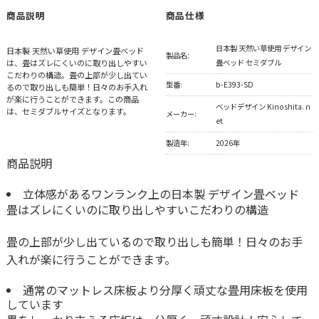
商品説明
商品仕様
日本製 天然い草使用 デザイン
日本製 天然い草使用 デザイン畳ベッド
製品名:
は、畳はズレにくいのに取り出しやすい
畳ベッド セミダブル
こだわりの構造。畳の上部が少し出てい
型番:
b-E393-SD
るので取り出しも簡単！日々のお手入れ
が楽に行うことができます。この商品
ベッドデザイン Kinoshita. n
は、セミダブルサイズとなります。
メーカー:
et
製造年:
2026年
商品説明
立体感があるワンランク上の日本製 デザイン畳ベッド
畳はズレにくいのに取り出しやすいこだわりの構造
畳の上部が少し出ているので取り出しも簡単！日々のお手
入れが楽に行うことができます。
通常のマットレス床板より分厚く頑丈な畳用床板を使用
しています