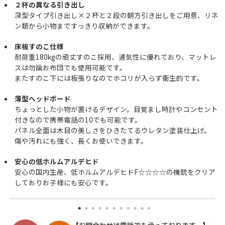
２杯の異なる引き出し
深型タイプ引き出し×２杯と２段の朝方引き出しをご用意、リネ
ン類から小物まですっきり収納ができます。
床板すのこ仕様
耐荷重180kgの頑丈すのこ採用、通気性に優れており、マットレ
スは勿論お布団でも使用可能です。
またすのこ下には板張りなのでホコリが入らず衛生的です。
薄型ヘッドボード
ちょっとした小物が置けるデザイン。目覚まし時計やコンセント
付きなので携帯電話の10でも可能です。
パネル全面は木目の美しさをひきたてるウレタン塗装仕上げ。
傷や汚れにも強く、長くお使いできます。
安心の低ホルムアルデヒド
安心の国内生産、低ホルムアルデヒドF☆☆☆☆の機銃をクリア
しておりお子様にも安心です。