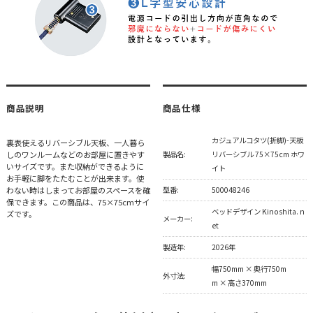
商品説明
商品仕様
カジュアルコタツ(折脚)-天板
裏表使えるリバーシブル天板、一人暮ら
しのワンルームなどのお部屋に置きやす
製品名:
リバーシブル 75×75cm ホワ
いサイズです。また収納ができるように
イト
お手軽に脚をたたむことが出来ます。使
わない時はしまってお部屋のスペースを確
型番:
500048246
保できます。この商品は、75×75cmサイ
ベッドデザイン Kinoshita. n
ズです。
メーカー:
et
製造年:
2026年
幅750mm × 奥行750m
外寸法:
m × 高さ370mm