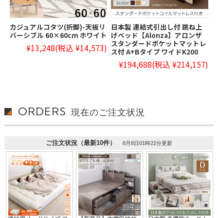
カジュアルコタツ(折脚)-天板リ
日本製 連結式引出し付 跳ね上
バーシブル 60×60cm ホワイト
げベッド【Alonza】アロンザ
スタンダードポケットマットレ
¥13,248
(税込 ¥14,573)
ス付 A+Bタイプ ワイドK200
¥194,688
(税込 ¥214,157)
ORDERS
現在のご注文状況