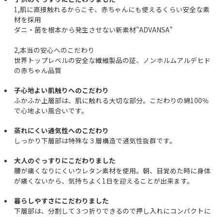
1,肌に直接触れるからこそ、赤ちゃんにも使えるくらい安全な素
材を採用
ダニ・菌を根本から発生させない新素材"ADVANSA"
2,本当の安心へのこだわり
世界トップレベルの安全な繊維製品の証、ノンホルムアルデヒド
の赤ちゃん品質
子心地よい肌触りへのこだわり
ふかふか上層部は、肌に触れる大切な部分。こだわりの綿100％
で心地よい風合いです。
蒸れにくい通気性へのこだわり
しっかり下層部は特殊な３層構造で通気性抜群です。
大人のぐっすりにこだわりました
腰が痛くなりにくいウレタン素材を使用。朝、目覚めた時に身体
が痛くないから、気持ちよく1日を迎えることが出来ます。
暮らしやすさにこだわりました
下層部は、分割して３つ折りできるので押し入れにコンパクトに