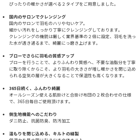
ぴったりの暖かさが選べる２タイプをご用意しました。
国内のサロンでクレンジング
国内のサロンで羽毛のハリや匂いケア。
細かい汚れをしっかり丁寧にクレンジングしております。
クレンジングの機銃は厳しく業界基準の２倍に設定、羽毛を洗っ
た水が透き通るまで、綺麗にっ磨き上げます。
ブローでさらに羽毛の質感アップ
ブローを行うことで、よりふんわり質感へ、不要な油脂分を丁寧
に取り除くからこそ、より羽毛の大きさが増し暖かさを閉じ込め
られる空気の層が大きくなることで保温性も高くなります。
365日続く、ふんわり綺麗
オールシーズン使える肌掛けと合掛け布団の２枚合わせの仕様
で、365日毎日ご使用頂けます。
側生地機能へのこだわり
ダニ防止、抗菌防臭、防汚加工
温もりを閉じ込める、キルトの縫製