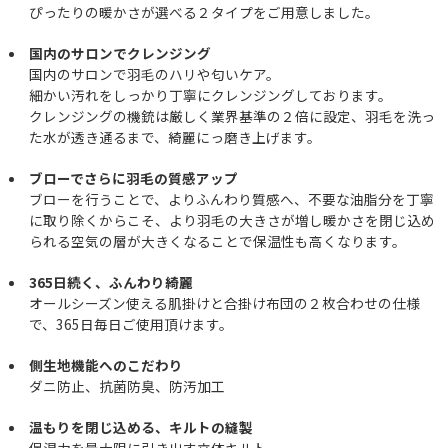
ぴったりの暖かさが選べる２タイプをご用意しました。
国内のサロンでクレンジング
国内のサロンで羽毛のハリや匂いケア。
細かい汚れをしっかり丁寧にクレンジングしております。
クレンジングの機銃は厳しく業界基準の２倍に設定、羽毛を洗っ
た水が透き通るまで、綺麗にっ磨き上げます。
ブローでさらに羽毛の質感アップ
ブローを行うことで、よりふんわり質感へ、不要な油脂分を丁寧
に取り除くからこそ、より羽毛の大きさが増し暖かさを閉じ込め
られる空気の層が大きくなることで保温性も高くなります。
365日続く、ふんわり綺麗
オールシーズン使える肌掛けと合掛け布団の２枚合わせの仕様
で、365日毎日ご使用頂けます。
側生地機能へのこだわり
ダニ防止、抗菌防臭、防汚加工
温もりを閉じ込める、キルトの縫製