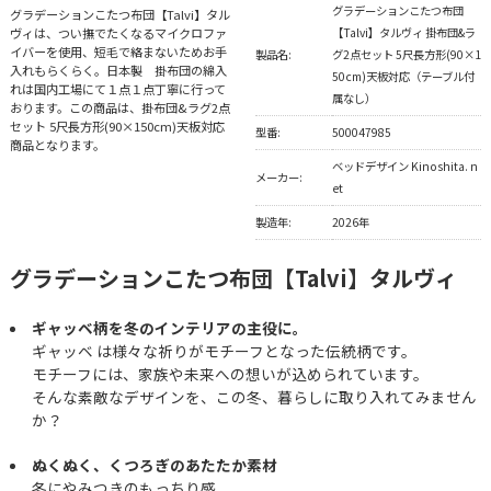
グラデーションこたつ布団
グラデーションこたつ布団【Talvi】タル
ヴィは、つい撫でたくなるマイクロファ
【Talvi】タルヴィ 掛布団&ラ
イバーを使用、短毛で絡まないためお手
製品名:
グ2点セット 5尺長方形(90×1
入れもらくらく。日本製 掛布団の綿入
50cm)天板対応（テーブル付
れは国内工場にて１点１点丁寧に行って
属なし）
おります。この商品は、掛布団&ラグ2点
セット 5尺長方形(90×150cm)天板対応
型番:
500047985
商品となります。
ベッドデザイン Kinoshita. n
メーカー:
et
製造年:
2026年
グラデーションこたつ布団【Talvi】タルヴィ
ギャッベ柄を冬のインテリアの主役に。
ギャッベ は様々な祈りがモチーフとなった伝統柄です。
モチーフには、家族や未来への想いが込められています。
そんな素敵なデザインを、この冬、暮らしに取り入れてみません
か？
ぬくぬく、くつろぎのあたたか素材
冬にやみつきのもっちり感。