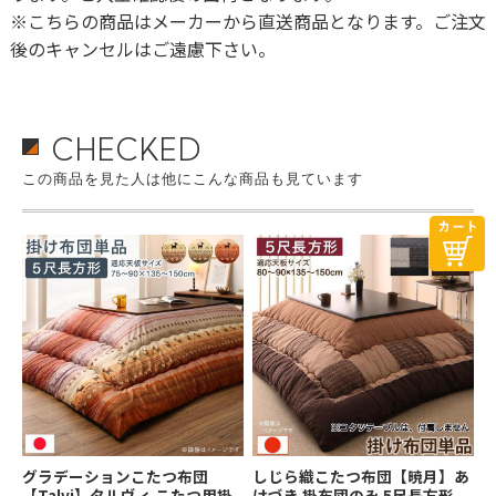
※こちらの商品はメーカーから直送商品となります。ご注文
後のキャンセルはご遠慮下さい。
CHECKED
この商品を見た人は他にこんな商品も見ています
グラデーションこたつ布団
しじら織こたつ布団【暁月】あ
【Talvi】タルヴィ こたつ用掛
けづき 掛布団のみ 5尺長方形