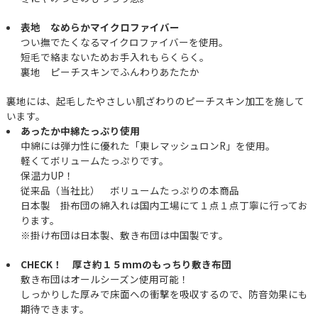
表地 なめらかマイクロファイバー
つい撫でたくなるマイクロファイバーを使用。
短毛で絡まないためお手入れもらくらく。
裏地 ピーチスキンでふんわりあたたか
裏地には、起毛したやさしい肌ざわりのピーチスキン加工を施して
います。
あったか中綿たっぷり使用
中綿には弾力性に優れた「東レマッシュロンR」を使用。
軽くてボリュームたっぷりです。
保温力UP！
従来品（当社比） ボリュームたっぷりの本商品
日本製 掛布団の綿入れは国内工場にて１点１点丁寧に行ってお
ります。
※掛け布団は日本製、敷き布団は中国製です。
CHECK！ 厚さ約１５mmのもっちり敷き布団
敷き布団はオールシーズン使用可能！
しっかりした厚みで床面への衝撃を吸収するので、防音効果にも
期待できます。