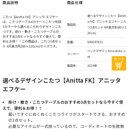
商品説明
商品仕様
選べるデザインこたつ【Anitt
こたつ【Anitta FK】アニッタ エフケー
は、こたつテーブル4カラー×こたつ布団
a FK】アニッタ エフケー こた
製品名:
5カラーから選べるこだわりデザインこた
つ3点セット 4尺長方形(80×1
つです。掛け・敷き・こたつテーブルの
20cm)
おすすめ3点セットなら今すぐ使えて、便
利＆お得！！この商品は、こたつ3点セッ
型番:
500047831
ト 4尺長方形(80×120cm)サイズです。
ベッドデザイン Kinoshita. n
メーカー:
et
製造年:
2024年
選べるデザインこたつ【Anitta FK】アニッタ
エフケー
掛け・敷き・こたつテーブルのおすすめ3点セットなら今すぐ使
えて、便利＆お得！！
届いてすぐにぬくぬくこたつライフがスタートできる、おすすめ
の3点セット。
必要なアイテムが一式揃っているので、コーディネートの失敗無