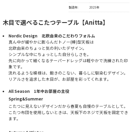
製造年:
2025年
木目で選べるこたつテーブル【Anitta】
Nordic Design 北欧由来のこだわりフォルム
真ん中が緩やかに膨らんだトノー(樽)型天板は
北欧由来のちょっと気の利いたデザイン。
シンプルな中にちょっとした自分らしさを。
先に向かって細くなるテーパードレッグは軽やかで洗練された印
象です。
流れるような模様は、飽きのこない、暮らしに馴染むデザイン。
リアルさを追求した木目が、お部屋を彩ってくれます。
All Season 1年中お部屋の主役
Spring&Summer
こたつに見えないデザインだから春夏も自慢のテーブルとして。
こたつ布団を使用しないときは、天板下のネジで天板を固定でき
ます。