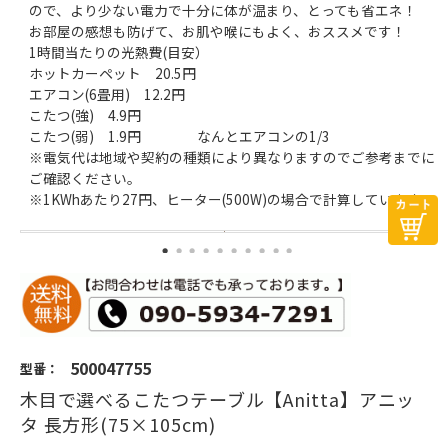
ので、より少ない電力で十分に体が温まり、とっても省エネ！
お部屋の感想も防げて、お肌や喉にもよく、おススメです！
1時間当たりの光熱費(目安）
ホットカーペット 20.5円
エアコン(6畳用) 12.2円
こたつ(強) 4.9円
こたつ(弱) 1.9円 なんとエアコンの1/3
※電気代は地域や契約の種類により異なりますのでご参考までに
ご確認ください。
※1KWhあたり27円、ヒーター(500W)の場合で計算しています。
500047755
型番：
木目で選べるこたつテーブル【Anitta】アニッ
タ 長方形(75×105cm)