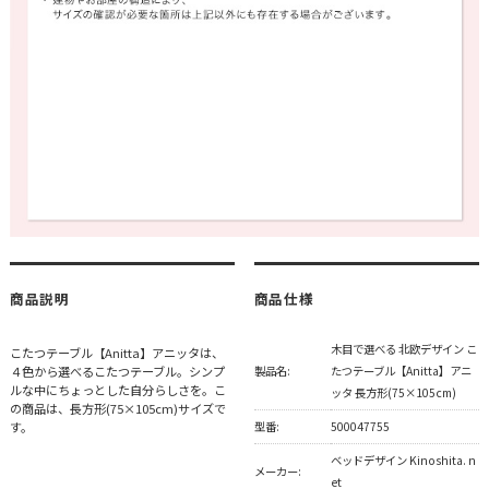
商品説明
商品仕様
木目で選べる 北欧デザイン こ
こたつテーブル【Anitta】アニッタは、
４色から選べるこたつテーブル。シンプ
製品名:
たつテーブル【Anitta】アニ
ルな中にちょっとした自分らしさを。こ
ッタ 長方形(75×105cm)
の商品は、長方形(75×105cm)サイズで
す。
型番:
500047755
ベッドデザイン Kinoshita. n
メーカー:
et