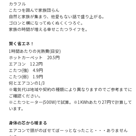
カラフル
こたつを囲んで家族団らん
自然と家族が集まり、他愛もない話で盛り上がる。
ゴロンと横になってぬくぬくくつろぐ。
家族の時間が増える幸せこたつライフを。
賢く省エネ！
1時間あたりの光熱費(目安)
ホットカーペット 20.5円
エアコン 12.2円
こたつ(強) 4.9円
こたつ(弱) 1.9円
何とエアコンの1/3
※電気代は地域や契約の種類により異なりますのでご参考までに
ご確認ください。
※こたつヒーター(500W)で試算。※1KWhあたり27円で計算して
います。
身体の芯から暖まる
エアコンで頭がのぼせてぼーっとなったこと・・・ありません