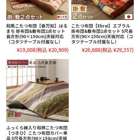
和風こたつ布団【春万知】はる
こたつ布団【Ebral】エブラル
まち 掛布団&敷布団2点セット
掛布団&敷布団2点セット 5尺長
長方形(90×150cm)天板対応
方形(90×150cm)天板対応（コ
（コタツテーブル付属なし）
タツテーブル付属なし）
¥19,008
(税込 ¥20,909)
¥26,688
(税込 ¥29,357)
ふっくら綿入り和柄こたつ布団
【つきひ】こたつ布団カバー単
品 5尺長方形(90×150cm)天板