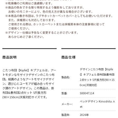
商品説明
商品仕様
デザインこたつ布団【Kipfe
こたつ布団【Kipfel】キプフェルは、アー
トモダンなモザイクデザインのこたつ布
l】キプフェル 掛布団&敷布団
製品名:
団。絵画のようなアートモザイクデザイ
2点セット 5尺長方形(90×15
ン、遊び心とユーモアが組み合っモザイ
0cm)天板対応
ク調のアートデザイン。この商品は、掛
布団&敷布団2点セット 5尺長方形
型番:
500047114
(90×150cm)天板対応サイズです。
ベッドデザイン Kinoshita. n
メーカー:
et
製造年:
2026年