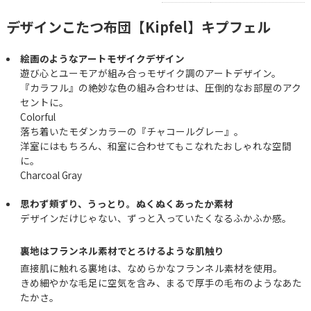
デザインこたつ布団【Kipfel】キプフェル
絵画のようなアートモザイクデザイン
遊び心とユーモアが組み合っモザイク調のアートデザイン。
『カラフル』の絶妙な色の組み合わせは、圧倒的なお部屋のアク
セントに。
Colorful
落ち着いたモダンカラーの『チャコールグレー』。
洋室にはもちろん、和室に合わせてもこなれたおしゃれな空間
に。
Charcoal Gray
思わず頬ずり、うっとり。ぬくぬくあったか素材
デザインだけじゃない、ずっと入っていたくなるふかふか感。
裏地はフランネル素材でとろけるような肌触り
直接肌に触れる裏地は、なめらかなフランネル素材を使用。
きめ細やかな毛足に空気を含み、まるで厚手の毛布のようなあた
たかさ。