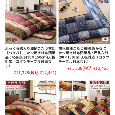
ふっくら綿入り和柄こたつ布団
市松模様こたつ布団 あかね こ
【つきひ】こたつ用掛け布団単
たつ用掛け布団単品 5尺長方形
品 5尺長方形(90×150cm)天板
(90×150cm)天板対応（コタツ
対応（コタツテーブル付属な
テーブル付属なし）
し）
¥11,328
(税込 ¥12,461)
¥11,328
(税込 ¥12,461)