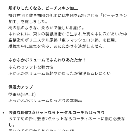
頬ずりしたくなる、ピーチスキン加工
掛け布団と敷き布団の側地には生地を起毛させる「ピーチスキン
加工」を施しました。
桃の肌のような、柔らかで優しい肌触り。
中わたには、東レの製紙技術から生まれた真ん中に穴があいた中
空構造のポリエステル原綿「東レマッシュロン綿」を使用。
繊維の中に空気を含み、あたたかさを逃がしません。
ふかふかボリュームでふんわりあたたか！
ふんわりソフトな弾力性
ふかふかボリューム＆軽やかあったか保温＆ムレにくい
保温力アップ
従来品(当社比)
ふっかふかボリュームたっぷりの本商品
お得な掛敷2点セットならトータルコーデもばっちり
おすすめの掛け敷き2点セットならコーディネートに悩む必要な
し。
届いたその日からあなたもこたつ族。