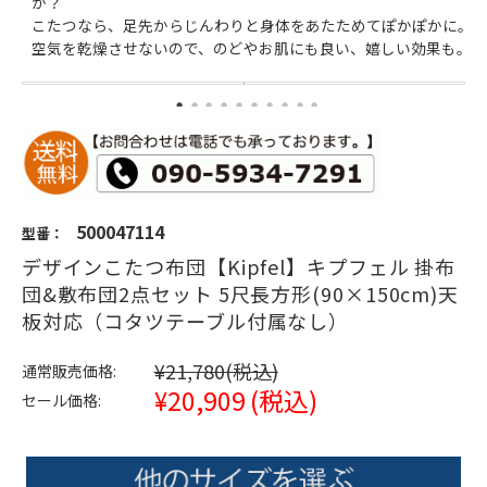
か？
こたつなら、足先からじんわりと身体をあたためてぽかぽかに。
空気を乾燥させないので、のどやお肌にも良い、嬉しい効果も。
500047114
型番：
デザインこたつ布団【Kipfel】キプフェル 掛布
団&敷布団2点セット 5尺長方形(90×150cm)天
板対応（コタツテーブル付属なし）
¥21,780
(税込)
通常販売価格:
¥20,909
(税込)
セール価格: