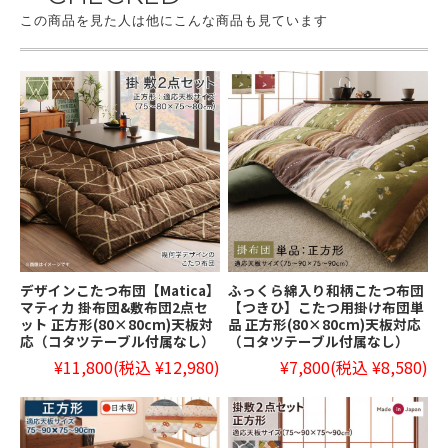
この商品を見た人は他にこんな商品も見ています
デザインこたつ布団【Matica】
ふっくら綿入り和柄こたつ布団
マティカ 掛布団&敷布団2点セ
【つきひ】こたつ用掛け布団単
ット 正方形(80×80cm)天板対
品 正方形(80×80cm)天板対応
応（コタツテーブル付属なし）
（コタツテーブル付属なし）
¥11,800
(税込 ¥12,980)
¥7,800
(税込 ¥8,580)