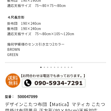
敷布団 190×190cm
適応天板サイズ 75～80×75～80cm
４尺長方形
掛布団 190×240cm
敷布団 190×240cm
適応天板サイズ 75～80cm×105～120cm
幾何学模様のセンス引き立つ2カラー
BROWN
GREEN
500047099
型番：
デザインこたつ布団【Matica】マティカ こたつ
用掛け布団単品 正方形(80×80cm)天板対応