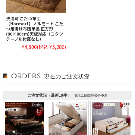
洗濯可 こたつ布団
【Normort】ノルモート こた
つ用掛け布団単品 正方形
(80×80cm)天板対応（コタツ
テーブル付属なし）
¥4,800
(税込 ¥5,280)
ORDERS
現在のご注文状況