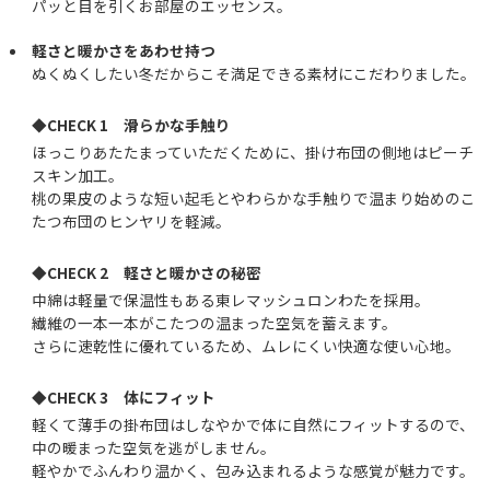
パッと目を引くお部屋のエッセンス。
軽さと暖かさをあわせ持つ
ぬくぬくしたい冬だからこそ満足できる素材にこだわりました。
◆CHECK 1 滑らかな手触り
ほっこりあたたまっていただくために、掛け布団の側地はピーチ
スキン加工。
桃の果皮のような短い起毛とやわらかな手触りで温まり始めのこ
たつ布団のヒンヤリを軽減。
◆CHECK 2 軽さと暖かさの秘密
中綿は軽量で保温性もある東レマッシュロンわたを採用。
繊維の一本一本がこたつの温まった空気を蓄えます。
さらに速乾性に優れているため、ムレにくい快適な使い心地。
◆CHECK 3 体にフィット
軽くて薄手の掛布団はしなやかで体に自然にフィットするので、
中の暖まった空気を逃がしません。
軽やかでふんわり温かく、包み込まれるような感覚が魅力です。