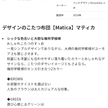
ベッドデザイン Kinoshita. n
メーカー:
et
製造年:
2026年
デザインのこたつ布団【Matica】マティカ
シックな色合いと大胆な幾何学模様
おしゃれこたつのすゝめ
一見シンプルデザインでありながら、大柄の幾何学模様がユーモ
アさも感じさせます。
和室にも洋室にも合わせやすい落ち着いたカラーとおしゃれなデ
ザインなら、こたつのダサいイメージともさよなら。
幾何学模様のセンス引き立つ2カラー
◆BROWN
お部屋のテイストを選ばない
人気のブラウンは大人カジュアルな印象。
◆GREEN
遊び心感じるグリーンは