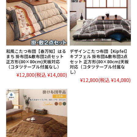
和風こたつ布団【春万知】はる
デザインこたつ布団【Kipfel】
まち 掛布団&敷布団2点セット
キプフェル 掛布団&敷布団2点
正方形(80×80cm)天板対応
セット 正方形(80×80cm)天板
（コタツテーブル付属なし）
対応（コタツテーブル付属な
し）
¥12,800
(税込 ¥14,080)
¥12,800
(税込 ¥14,080)