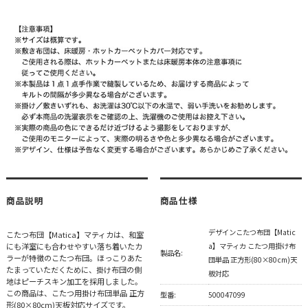
商品説明
商品仕様
デザインこたつ布団【Matic
こたつ布団【Matica】マティカは、和室
にも洋室にも合わせやすい落ち着いたカ
a】マティカ こたつ用掛け布
製品名:
ラーが特徴のこたつ布団。ほっこりあた
団単品 正方形(80×80cm)天
たまっていただくために、掛け布団の側
板対応
地はピーチスキン加工を採用しました。
この商品は、こたつ用掛け布団単品 正方
型番:
500047099
形(80×80cm)天板対応サイズです。