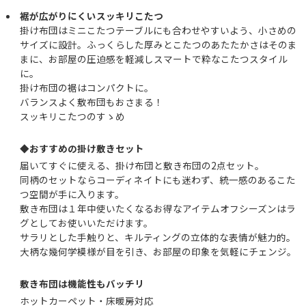
裾が広がりにくいスッキリこたつ
掛け布団はミニこたつテーブルにも合わせやすいよう、小さめの
サイズに設計。ふっくらした厚みとこたつのあたたかさはそのま
まに、お部屋の圧迫感を軽減しスマートで粋なこたつスタイル
に。
掛け布団の裾はコンパクトに。
バランスよく敷布団もおさまる！
スッキリこたつのすゝめ
◆おすすめの掛け敷きセット
届いてすぐに使える、掛け布団と敷き布団の2点セット。
同柄のセットならコーディネイトにも迷わず、統一感のあるこた
つ空間が手に入ります。
敷き布団は１年中使いたくなるお得なアイテムオフシーズンはラ
グとしてお使いいただけます。
サラリとした手触りと、キルティングの立体的な表情が魅力的。
大柄な幾何学模様が目を引き、お部屋の印象を気軽にチェンジ。
敷き布団は機能性もバッチリ
ホットカーペット・床暖房対応