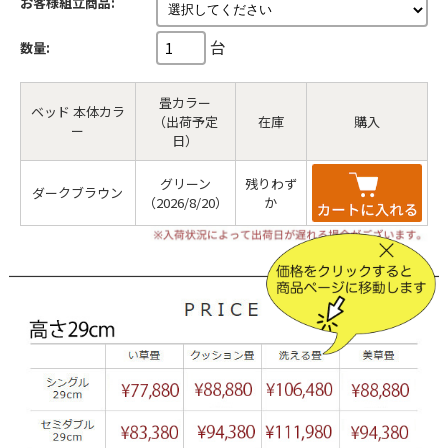
お客様組立商品:
台
数量:
畳カラー
ベッド 本体カラ
（出荷予定
在庫
購入
ー
日）
グリーン
残りわず
ダークブラウン
（2026/8/20）
か