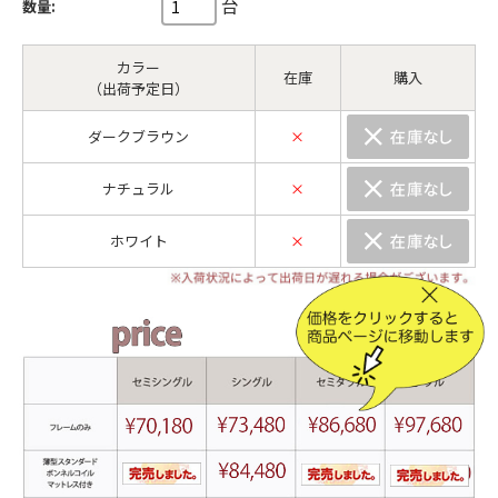
台
数量:
カラー
在庫
購入
（出荷予定日）
ダークブラウン
×
ナチュラル
×
ホワイト
×