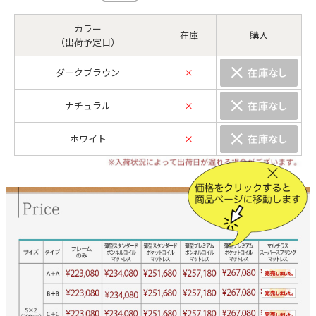
カラー
在庫
購入
（出荷予定日）
ダークブラウン
×
ナチュラル
×
ホワイト
×