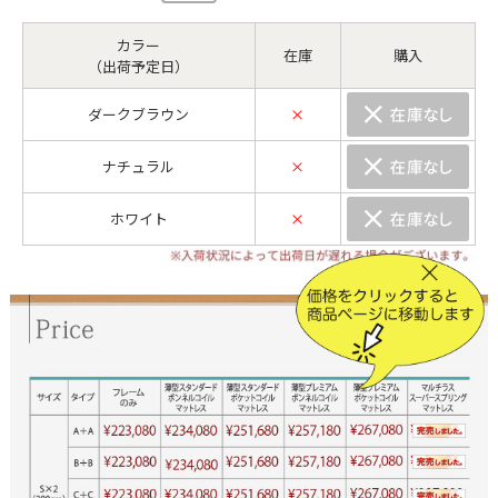
カラー
在庫
購入
（出荷予定日）
ダークブラウン
×
ナチュラル
×
ホワイト
×