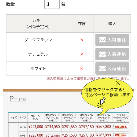
台
数量:
カラー
在庫
購入
（出荷予定日）
ダークブラウン
×
ナチュラル
×
ホワイト
×