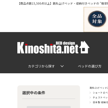
【商品点数15,500点以上】跳ね上げベッド・収納付きベッドの "格安販売" 専
カテゴリから探す
ベッドの選び方
跳ね上げベッド通
選択中の条件
ショート丈ベ
チェストベッ
日本製 収納