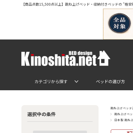
【商品点数15,500点以上】跳ね上げベッド・収納付きベッドの "格安販売" 専
カテゴリから探す
ベッドの選び方
跳ね上げベッド通
選択中の条件
跳ね上げベッ
日本製 跳ね