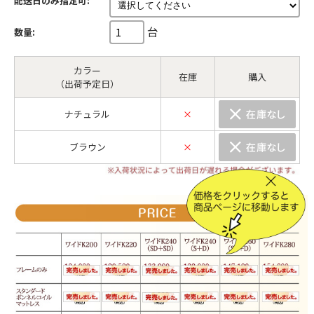
配送日のみ指定可:
台
数量:
カラー
在庫
購入
（出荷予定日）
ナチュラル
×
ブラウン
×