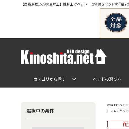
【商品点数15,500点以上】跳ね上げベッド・収納付きベッドの "格安販売" 専
カテゴリから探す
ベッドの選び方
跳ね上げベッド通
選択中の条件
フロアベッド