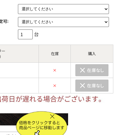
定可:
台
ラー
在庫
購入
）
×
×