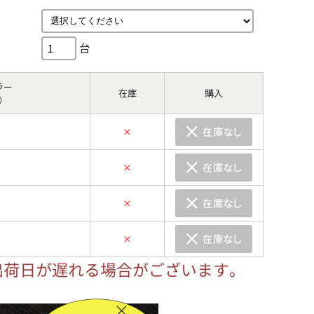
台
ラー
在庫
購入
）
×
×
×
×