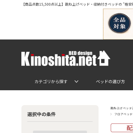
【商品点数15,500点以上】跳ね上げベッド・収納付きベッドの "格安販売" 専
カテゴリから探す
ベッドの選び方
跳ね上げベッド通
選択中の条件
フロアベッド