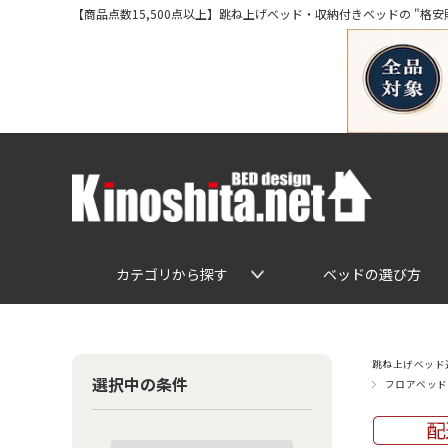
【商品点数15,500点以上】跳ね上げベッド・収納付きベッドの "格安販売" 専
カテゴリから探す
ベッドの選び方
跳ね上げベッド通
選択中の条件
フロアベッド