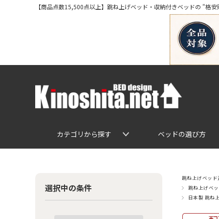
【商品点数15,500点以上】跳ね上げベッド・収納付きベッドの "格安販売" 専
カテゴリから探す
ベッドの選び方
跳ね上げベッド通
選択中の条件
跳ね上げベッ
日本製 跳ね