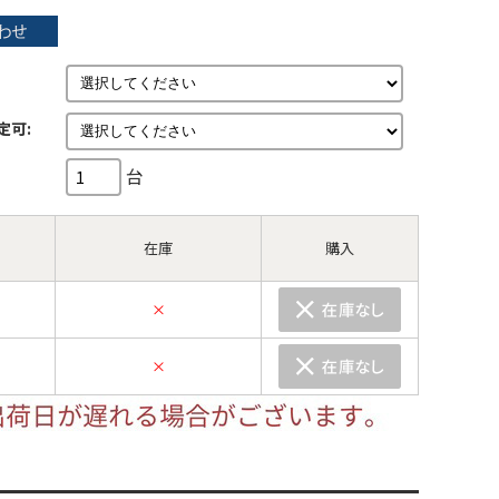
定可:
台
在庫
購入
×
×