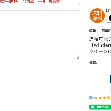
5000
型番：
連結可能
【Wind
クイーン(S
価格: