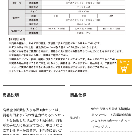
商品説明
商品仕様
9色から選べる 洗える抗菌防
高機能中綿素材入り布団 8点セットは、
羽毛布団より2倍の保温力があるシンサレ
臭 シンサレート高機能中綿素
製品名:
ートを使用した８点セット組布団。羽毛
材入り布団 8点セット 和タイ
が苦手な人にも清潔で安心、ホコリなど
プ セミダブル
にアレルギーがある方、羽毛のにおいが