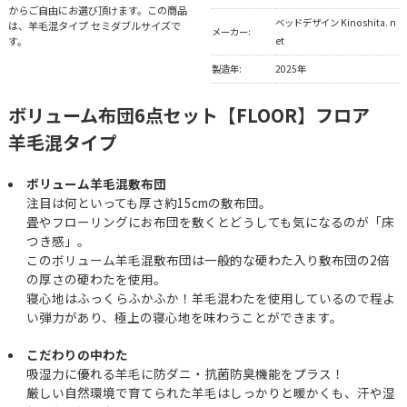
からご自由にお選び頂けます。この商品
ベッドデザイン Kinoshita. n
は、羊毛混タイプ セミダブルサイズで
メーカー:
す。
et
製造年:
2025年
ボリューム布団6点セット【FLOOR】フロア
羊毛混タイプ
ボリューム羊毛混敷布団
注目は何といっても厚さ約15cmの敷布団。
畳やフローリングにお布団を敷くとどうしても気になるのが「床
つき感」。
このボリューム羊毛混敷布団は一般的な硬わた入り敷布団の2倍
の厚さの硬わたを使用。
寝心地はふっくらふかふか！羊毛混わたを使用しているので程よ
い弾力があり、極上の寝心地を味わうことができます。
こだわりの中わた
吸湿力に優れる羊毛に防ダニ・抗菌防臭機能をプラス！
厳しい自然環境で育てられた羊毛はしっかりと暖かくも、汗や湿