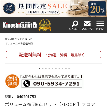
跳ね上げベッド通販TOP
ボリューム羊毛混組布団
040201753
型番：
ボリューム布団6点セット【FLOOR 】フロア