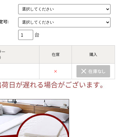
定可:
台
ラー
在庫
購入
）
×
5）