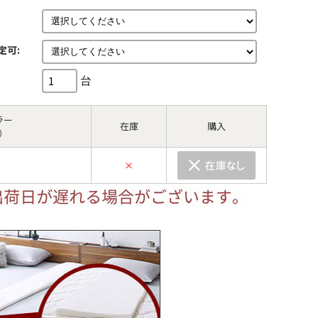
定可:
台
ラー
在庫
購入
）
×
5）