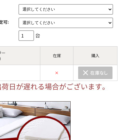
定可:
台
ラー
在庫
購入
）
×
5）