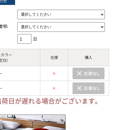
定可:
台
スカラー
在庫
購入
定日）
ー
×
ー
×