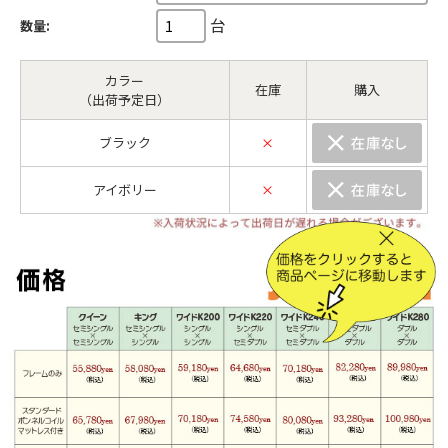
台
数量:
カラー
在庫
購入
（出荷予定日）
ブラック
×
アイボリー
×