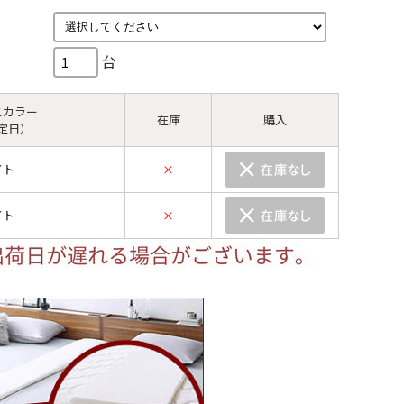
台
スカラー
在庫
購入
定日）
イト
×
イト
×