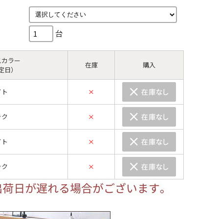
台
スカラー
在庫
購入
定日）
イト
×
ック
×
イト
×
ック
×