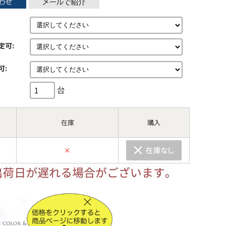
定可:
可:
台
在庫
購入
×