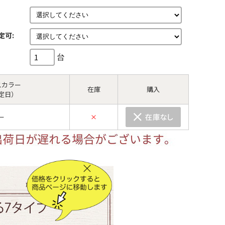
定可:
台
スカラー
在庫
購入
定日）
ー
×