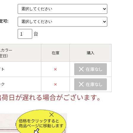
定可:
台
スカラー
在庫
購入
定日）
イト
×
ック
×