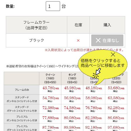
台
数量:
フレームカラー
在庫
購入
（出荷予定日）
ブラック
×