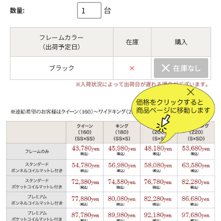
台
数量:
フレームカラー
在庫
購入
（出荷予定日）
ブラック
×