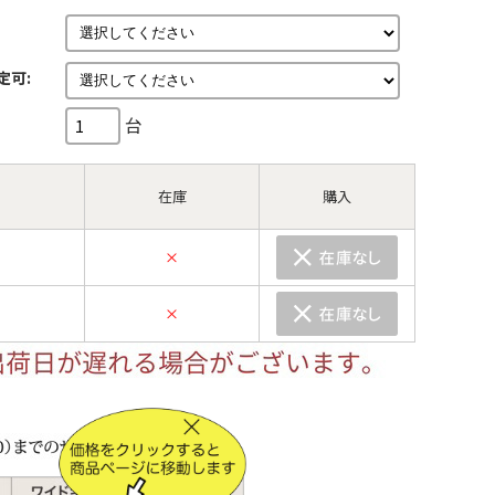
定可:
台
在庫
購入
×
×