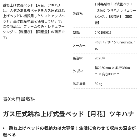
日本製跳ね上げ式畳ベッド
跳ね上げ式畳ベッド【月花】ツキハナ
は、人気のある畳ベッドをガス圧式跳ね
【月花】ツキハナ レギュラー
製品名:
上げベッドに初採用したリフトアップベ
シングル【縦開き】【国産
ッド。畳は国産の畳を使用しています。
畳】
この商品は、フレームのみ・レギュラー
シングル【縦開き】【国産畳】の商品で
型番:
040108619
す。
ベッドデザインKinoshita. n
メーカー:
et
製造年:
2026年
幅2130mm × 奥行980m
外寸法:
m × 高さ800mm
製品重量:
80kg
畳X大容量収納
ガス圧式跳ね上げ式畳ベッド【月花】ツキハナ
跳ね上げベッドの収納力は大容量！生活に合わせて収納の深さが
選べる