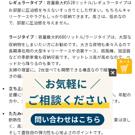
レギュラータイプ
：容量最大約528リットル/レギュラータイプは
お部屋に圧迫感を与えないすっきりとした佇まい。もちろんキャ
リーケースやラグもしっかり収納できます。高さは、低めなの
で、部屋に圧迫感を与えません。
ラージタイプ
：容量最大約680リットル/ラージタイプは、大型な
収納物をしまいたい方にお勧めです。大きな荷物も楽々入るので
長期滞在用の大型キャリーケースや衣裳ケース、扇風機、加湿器
などの季節家電も収納可能です。マットレス高が高めなので、ベ
ッドから降りるのも楽です。
夫婦の寝室に。2台並べても開閉できる構造なので縦開きと横開
きの組み合わせも可能です。
立ち上がりやすい高さ。
足腰にやさしい高さ。立ち上がりやすく、腰掛けやすい。年配の
方や、背の高い方でも立ち上がりの負担が少ない高さです。
たたみの心地良さ
断熱性と保湿効果の両面を備えている畳。冬は暖かく、夏は涼し
く、高温多湿の日本には最適です。
そして畳独自の弾力性も心地よさのポイントです。