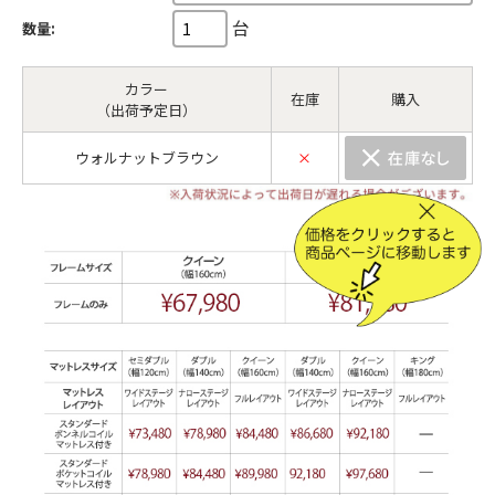
台
数量:
カラー
在庫
購入
（出荷予定日）
ウォルナットブラウン
×