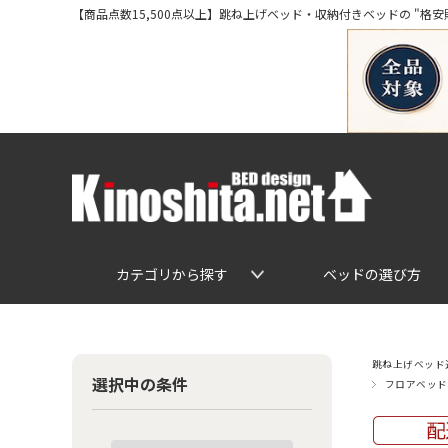
【商品点数15,500点以上】跳ね上げベッド・収納付きベッドの "格安販売" 専
カテゴリから探す
ベッドの選び方
跳ね上げベッド通
選択中の条件
フロアベッド