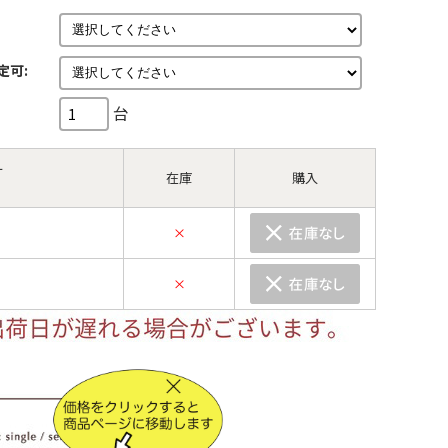
定可:
台
ー
在庫
購入
×
×